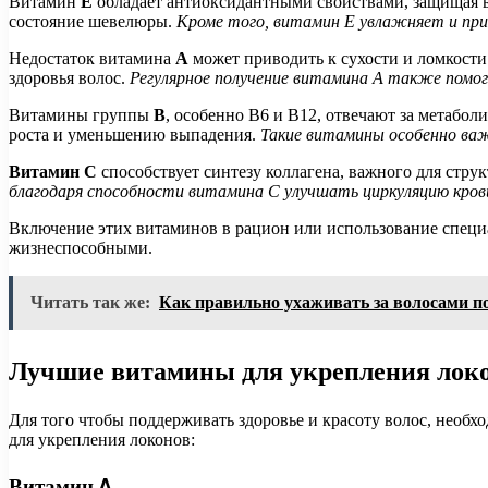
Витамин
E
обладает антиоксидантными свойствами, защищая в
состояние шевелюры.
Кроме того, витамин E увлажняет и при
Недостаток витамина
A
может приводить к сухости и ломкости
здоровья волос.
Регулярное получение витамина A также помо
Витамины группы
B
, особенно B6 и B12, отвечают за метабо
роста и уменьшению выпадения.
Такие витамины особенно ва
Витамин C
способствует синтезу коллагена, важного для стру
благодаря способности витамина C улучшать циркуляцию кров
Включение этих витаминов в рацион или использование специа
жизнеспособными.
Читать так же:
Как правильно ухаживать за волосами по
Лучшие витамины для укрепления лок
Для того чтобы поддерживать здоровье и красоту волос, необ
для укрепления локонов:
Витамин A