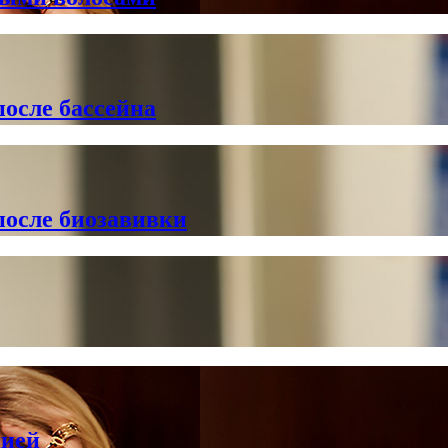
после бассейна
после биозавивки
цией