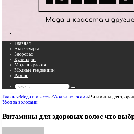
Поиск...
Главная
Аксессуары
Здоровье
Кулинария
Мода и красота
Модные тенденции
Разное
Поиск...
Главная
/
Мода и красота
/
Уход за волосами
/
Витамины для здоров
Уход за волосами
Витамины для здоровых волос что выб