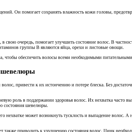
дений. Он помогает сохранять влажность кожи головы, предотвр
 в свою очередь, помогает улучшить состояние волос. В частнос
таминов группы B являются яйца, орехи и листовые овощи.
на, чтобы обеспечить волосы всеми необходимыми питательными 
я шевелюры
 волос, привести к их истончению и потере блеска. Без достато
чевую роль в поддержании здоровья волос. Их нехватка часто в
ию состояния шевелюры.
го нехватке может возникнуть тусклость и выпадение волос. А 
ет также приводить к ухудшению состояния волос. Цинк необходи