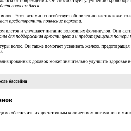
олосы от повреждений. Он способствует улучшению кровообраще
даёт волосам блеск.
 волос. Этот витамин способствует обновлению клеток кожи гол
гает предотвратить появление перхоти.
лизм клеток и улучшают питание волосяных фолликулов. Они ак
жны для поддержания яркости цвета и предотвращения потери 
ктуры волос. Он также помогает усваивать железо, предотвраща
и.
лизированных добавок может значительно улучшить здоровье во
сле бассейна
онов
ходимо обеспечить их достаточным количеством витаминов и ми