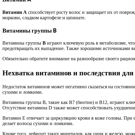
Витамин A
способствует росту волос и защищает их от повреж
моркови, сладком картофеле и шпинате.
Витамины группы B
Витамины группы
B
играют ключевую роль в метаболизме, что,
предотвращать их выпадение. Также хорошими источниками ви
Обязательно обратите внимание на разнообразие своего рацио
Нехватка витаминов и последствия дл
Недостаток витаминов может негативно сказаться на состоянии
сухими и ломкими.
Витамины группы B, такие как B7 (биотин) и B12, играют клю
Отсутствие витамина D также может способствовать ухудшен
Витамин E отвечает за циркуляцию крови в коже головы. При е
делает волосы сухими и ломкими.
Кроме того, дефицит таких минералов, как цинк и железо, мож