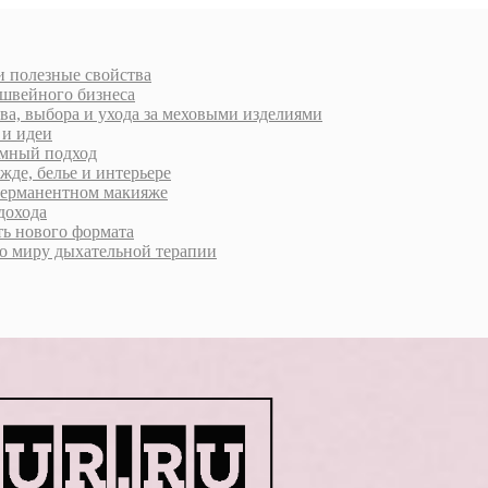
 и полезные свойства
 швейного бизнеса
ва, выбора и ухода за меховыми изделиями
 и идеи
умный подход
жде, белье и интерьере
 перманентном макияже
дохода
ь нового формата
о миру дыхательной терапии