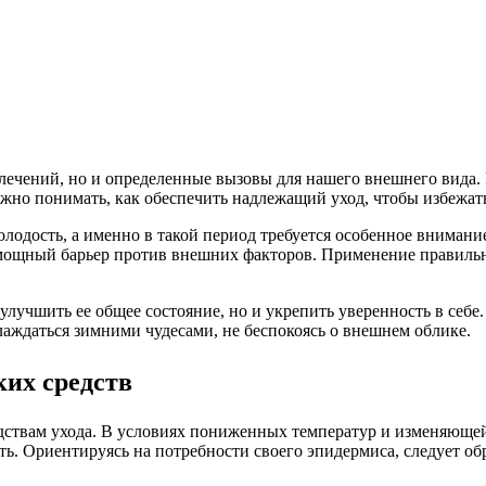
влечений, но и определенные вызовы для нашего внешнего вида. 
 Важно понимать, как обеспечить надлежащий уход, чтобы избежа
молодость, а именно в такой период требуется особенное внима
 мощный барьер против внешних факторов. Применение правиль
улучшить ее общее состояние, но и укрепить уверенность в себ
лаждаться зимними чудесами, не беспокоясь о внешнем облике.
их средств
редствам ухода. В условиях пониженных температур и изменяющ
ь. Ориентируясь на потребности своего эпидермиса, следует об