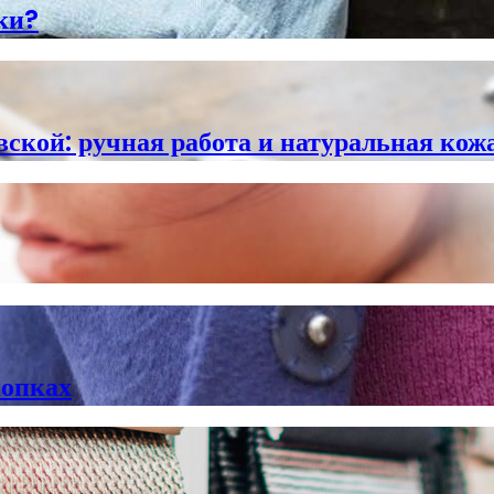
ки?
ской: ручная работа и натуральная кожа
нопках