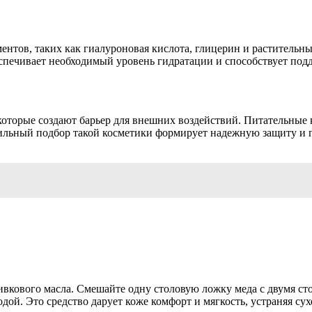
нтов, таких как гиалуроновая кислота, глицерин и растительны
спечивает необходимый уровень гидратации и способствует под
 которые создают барьер для внешних воздействий. Питательные
льный подбор такой косметики формирует надежную защиту и п
ливкового масла. Смешайте одну столовую ложку меда с двумя 
одой. Это средство дарует коже комфорт и мягкость, устраняя су