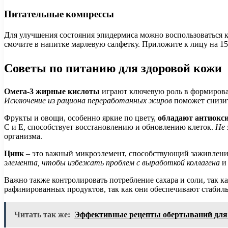
Питательные компрессы
Для улучшения состояния эпидермиса можно воспользоваться к
смочите в напитке марлевую салфетку. Приложите к лицу на 15
Советы по питанию для здоровой кожи
Омега-3 жирные кислоты
играют ключевую роль в формирова
Исключение из рациона переработанных жиров
поможет снизит
Фрукты и овощи, особенно яркие по цвету,
обладают антиокс
C и E, способствует восстановлению и обновлению клеток.
Не 
организма.
Цинк
– это важный микроэлемент, способствующий заживлению,
элемента, чтобы избежать проблем с выработкой коллагена
и 
Важно также контролировать потребление сахара и соли, так 
рафинированных продуктов, так как они обеспечивают стаби
Читать так же:
Эффективные рецепты обертываний для 