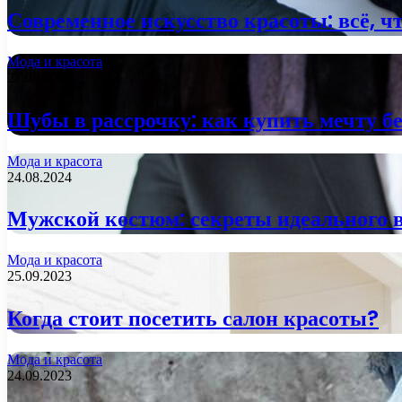
Современное искусство красоты: всё, 
Мода и красота
27.08.2024
Шубы в рассрочку: как купить мечту бе
Мода и красота
24.08.2024
Мужской костюм: секреты идеального 
Мода и красота
25.09.2023
Когда стоит посетить салон красоты?
Мода и красота
24.09.2023