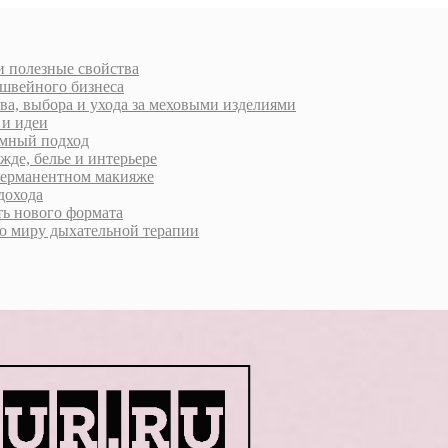
 и полезные свойства
 швейного бизнеса
ва, выбора и ухода за меховыми изделиями
 и идеи
умный подход
жде, белье и интерьере
 перманентном макияже
дохода
ь нового формата
о миру дыхательной терапии