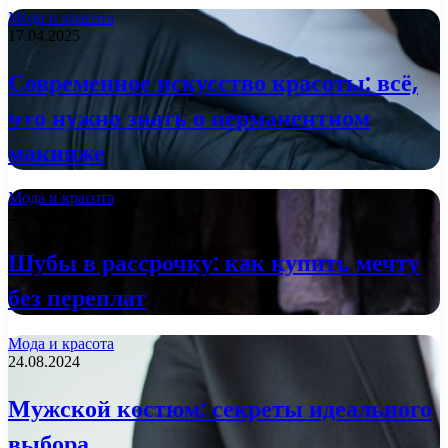
Мода и красота
17.04.2025
Современное искусство красоты: всё,
что нужно знать о перманентном
макияже
Мода и красота
27.08.2024
Шубы в рассрочку: как купить мечту
без переплат
Мода и красота
24.08.2024
Мужской костюм: секреты идеального
выбора