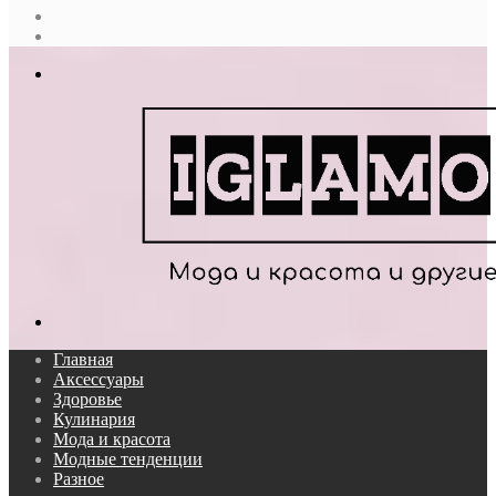
Случайная
статья
Log
In
Меню
Поиск...
Главная
Аксессуары
Здоровье
Кулинария
Мода и красота
Модные тенденции
Разное