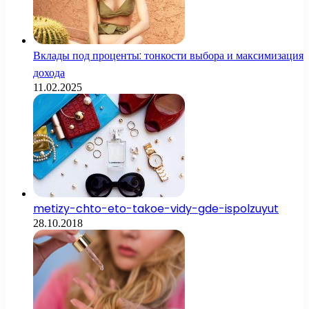
Вклады под проценты: тонкости выбора и максимизация
дохода
11.02.2025
metizy-chto-eto-takoe-vidy-gde-ispolzuyut
28.10.2018