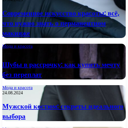
Современное искусство красоты: всё,
что нужно знать о перманентном
макияже
Мода и красота
27.08.2024
Шубы в рассрочку: как купить мечту
без переплат
Мода и красота
24.08.2024
Мужской костюм: секреты идеального
выбора