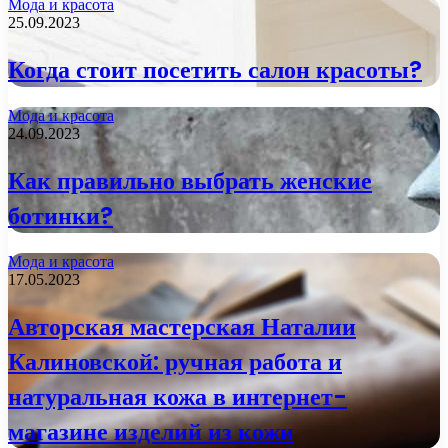
Мода и красота
25.09.2023
Когда стоит посетить салон красоты?
Мода и красота
24.09.2023
Как правильно выбрать женские
ботинки?
Мода и красота
17.05.2023
Авторская мастерская Наталии
Калиновской: ручная работа и
натуральная кожа в интернет-
магазине изделий из кожи