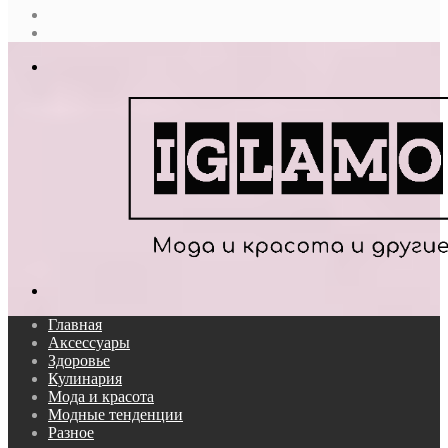
Случайная
статья
Log
In
Меню
Поиск...
Главная
Аксессуары
Здоровье
Кулинария
Мода и красота
Модные тенденции
Разное