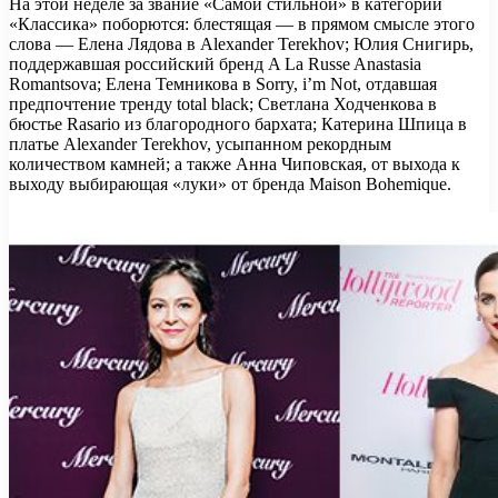
На этой неделе за звание «Самой стильной» в категории
«Классика» поборются: блестящая — в прямом смысле этого
слова — Елена Лядова в Alexander Terekhov; Юлия Снигирь,
поддержавшая российский бренд A La Russe Anastasia
Romantsova; Елена Темникова в Sorry, i’m Not, отдавшая
предпочтение тренду total black; Светлана Ходченкова в
бюстье Rasario из благородного бархата; Катерина Шпица в
платье Alexander Terekhov, усыпанном рекордным
количеством камней; а также Анна Чиповская, от выхода к
выходу выбирающая «луки» от бренда Maison Bohemique.