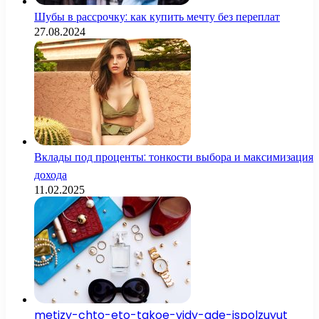
Шубы в рассрочку: как купить мечту без переплат
27.08.2024
Вклады под проценты: тонкости выбора и максимизация
дохода
11.02.2025
metizy-chto-eto-takoe-vidy-gde-ispolzuyut