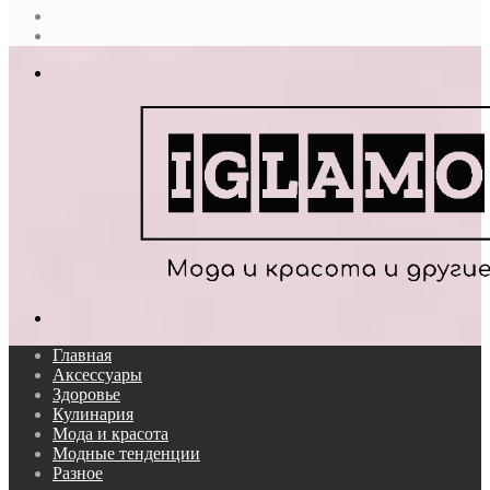
Случайная
статья
Log
In
Меню
Поиск...
Главная
Аксессуары
Здоровье
Кулинария
Мода и красота
Модные тенденции
Разное