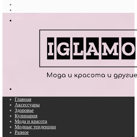
Случайная
статья
Log
In
Меню
Поиск...
Главная
Аксессуары
Здоровье
Кулинария
Мода и красота
Модные тенденции
Разное