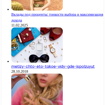
Вклады под проценты: тонкости выбора и максимизация
дохода
11.02.2025
metizy-chto-eto-takoe-vidy-gde-ispolzuyut
28.10.2018