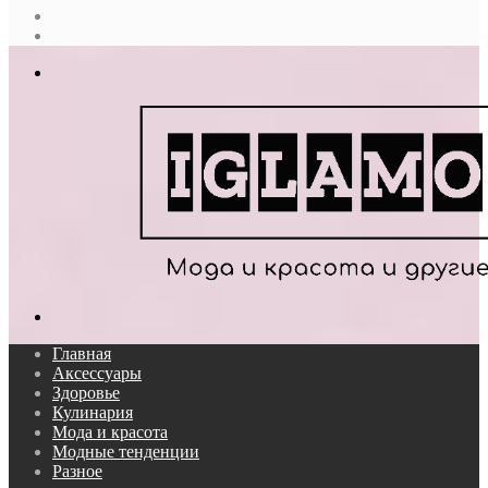
Случайная
статья
Log
In
Меню
Поиск...
Главная
Аксессуары
Здоровье
Кулинария
Мода и красота
Модные тенденции
Разное