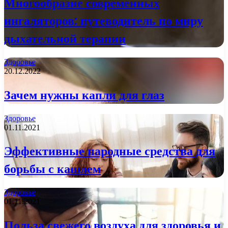
Многообразие современных
ингаляторов: путеводитель по миру
дыхательной терапии
Здоровье
20.12.2022
Зачем нужны капли для глаз
Здоровье
01.11.2021
Эффективные народные средства для
борьбы с кашлем
Здоровье
01.11.2021
Польза свежего воздуха для здоровья и