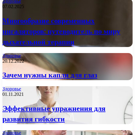
Здоровье
07.02.2025
Многообразие современных
ингаляторов: путеводитель по миру
дыхательной терапии
Здоровье
20.12.2022
Зачем нужны капли для глаз
Здоровье
01.11.2021
Эффективные упражнения для
развития гибкости
Здоровье