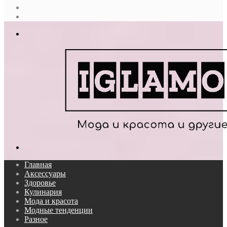
Случайная
статья
Log
In
Меню
Поиск...
Главная
Аксессуары
Здоровье
Кулинария
Мода и красота
Модные тенденции
Разное