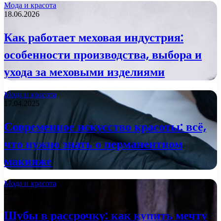
Мода и красота
18.06.2026
Как работает меховая индустрия:
особенности производства, выбора и
ухода за меховыми изделиями
Мода и красота
17.04.2025
Современное искусство красоты: всё,
что нужно знать о перманентном
макияже
Мода и красота
27.08.2024
Шубы в рассрочку: как купить мечту