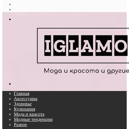
Случайная
статья
Log
In
Меню
Поиск...
Главная
Аксессуары
Здоровье
Кулинария
Мода и красота
Модные тенденции
Разное