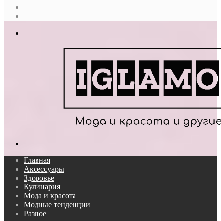
Случайная
статья
Log
In
Меню
Поиск...
Главная
Аксессуары
Здоровье
Кулинария
Мода и красота
Модные тенденции
Разное