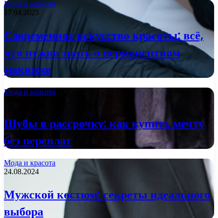
Мода и красота
17.04.2025
Современное искусство красоты: всё,
что нужно знать о перманентном
макияже
Мода и красота
27.08.2024
Шубы в рассрочку: как купить мечту
без переплат
Мода и красота
24.08.2024
Мужской костюм: секреты идеального
выбора