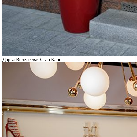
Дарья ВеледееваОльга Кабо