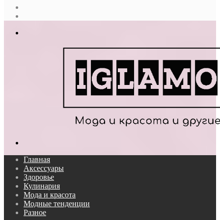
Случайная
статья
Log
In
Меню
Поиск...
Главная
Аксессуары
Здоровье
Кулинария
Мода и красота
Модные тенденции
Разное