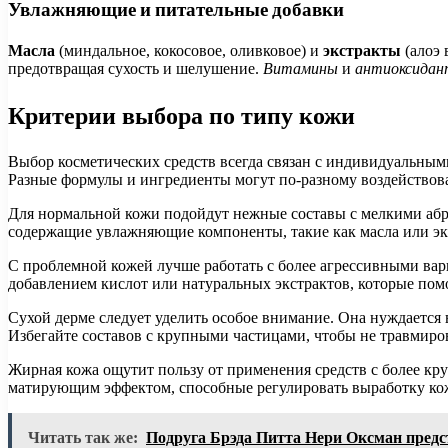
Увлажняющие и питательные добавки
Масла
(миндальное, кокосовое, оливковое) и
экстракты
(алоэ 
предотвращая сухость и шелушение.
Витамины
и
антиоксида
Критерии выбора по типу кожи
Выбор косметических средств всегда связан с индивидуальным
Разные формулы и ингредиенты могут по-разному воздействова
Для нормальной кожи подойдут нежные составы с мелкими абр
содержащие увлажняющие компоненты, такие как масла или эк
С проблемной кожей лучше работать с более агрессивными ва
добавлением кислот или натуральных экстрактов, которые пом
Сухой дерме следует уделить особое внимание. Она нуждается
Избегайте составов с крупными частицами, чтобы не травмиров
Жирная кожа ощутит пользу от применения средств с более кру
матирующим эффектом, способные регулировать выработку кож
Читать так же:
Подруга Брэда Питта Нери Оксман пред