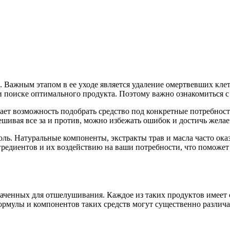
. Важным этапом в ее уходе является удаление омертвевших кле
 поиске оптимального продукта. Поэтому важно ознакомиться с
дает возможность подобрать средство под конкретные потребнос
шивая все за и против, можно избежать ошибок и достичь желае
ль. Натуральные компоненты, экстракты трав и масла часто ока
едиентов и их воздействию на ваши потребности, что поможет с
наченных для отшелушивания. Каждое из таких продуктов имеет
рмулы и компонентов таких средств могут существенно различат