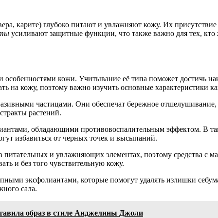
вера, карите) глубоко питают и увлажняют кожу. Их присутстви
нты
усиливают защитные функции, что также важно для тех, кто 
и особенностями кожи. Учитывание её типа поможет достичь наи
ть на кожу, поэтому важно изучить основные характеристики ка
азивными частицами. Они обеспечат бережное отшелушивание, 
стракты растений.
риантами, обладающими противовоспалительным эффектом. В так
огут избавиться от черных точек и высыпаний.
 в питательных и увлажняющих элементах, поэтому средства с м
ать и без того чувствительную кожу.
пными эксфолиантами, которые помогут удалять излишки себума 
ного сала.
ставила образ в стиле Анджелины Джоли