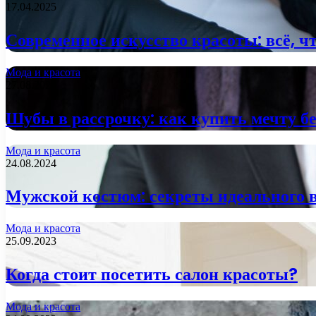
17.04.2025
Современное искусство красоты: всё, 
Мода и красота
27.08.2024
Шубы в рассрочку: как купить мечту бе
Мода и красота
24.08.2024
Мужской костюм: секреты идеального 
Мода и красота
25.09.2023
Когда стоит посетить салон красоты?
Мода и красота