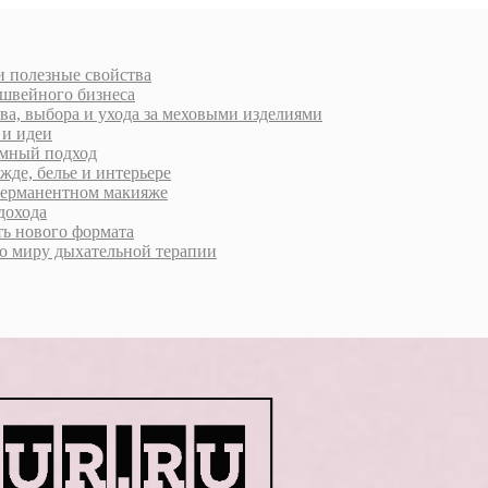
 и полезные свойства
 швейного бизнеса
ва, выбора и ухода за меховыми изделиями
 и идеи
умный подход
жде, белье и интерьере
 перманентном макияже
дохода
ь нового формата
о миру дыхательной терапии