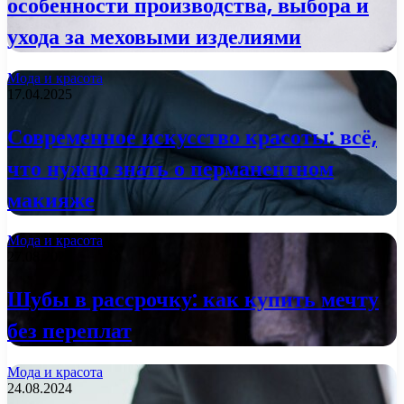
особенности производства, выбора и
ухода за меховыми изделиями
Мода и красота
17.04.2025
Современное искусство красоты: всё,
что нужно знать о перманентном
макияже
Мода и красота
27.08.2024
Шубы в рассрочку: как купить мечту
без переплат
Мода и красота
24.08.2024