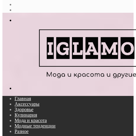
Случайная
статья
Log
In
Меню
Поиск...
Главная
Аксессуары
Здоровье
Кулинария
Мода и красота
Модные тенденции
Разное