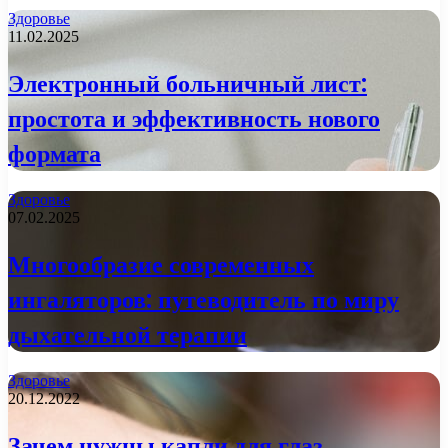
Здоровье
11.02.2025
Электронный больничный лист:
простота и эффективность нового
формата
Здоровье
07.02.2025
Многообразие современных
ингаляторов: путеводитель по миру
дыхательной терапии
Здоровье
20.12.2022
Зачем нужны капли для глаз