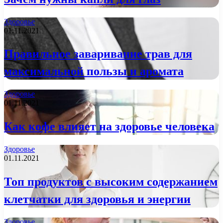
Здоровье
01.11.2021
Правильное заваривание трав для
максимальной пользы и аромата
Здоровье
01.11.2021
Как кофе влияет на здоровье человека
Здоровье
01.11.2021
Топ продуктов с высоким содержанием
клетчатки для здоровья и энергии
Здоровье