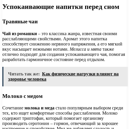
Успокаивающие напитки перед сном
Травяные чаи
Чай из ромашки
– это классика жанра, известная своими
расслабляющими свойствами. Аромат этого напитка
способствует снижению нервного напряжения, а его мягкий
вкус насыщает нежными нотами.
Мелисса и мята
также
отлично подходят для создания успокаивающего чая, помогая
разработать гармоничное состояние перед отдыхом.
Читать так же:
Как физические нагрузки влияют на
здоровье человека
Молоко с медом
Сочетание
молока и меда
стало популярным выбором среди
тех, кто ищет комфортные способы расслабления. Молоко
содержит триптофан, который помогает организму
производить серотонин – гормон, отвечающий за хорошее
настроение и спокойствие. Мед же добавляет сладость и