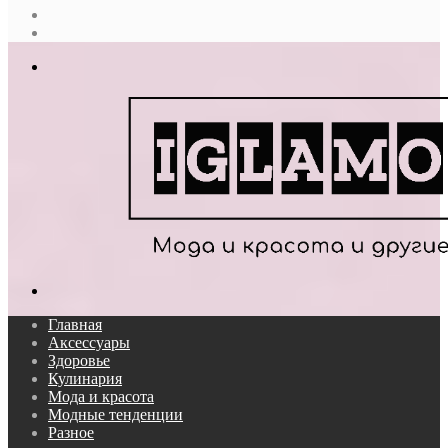
Случайная
статья
Log
In
Меню
Поиск...
Главная
Аксессуары
Здоровье
Кулинария
Мода и красота
Модные тенденции
Разное