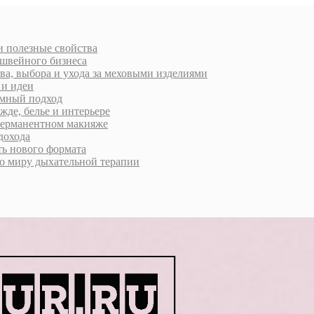
 и полезные свойства
 швейного бизнеса
ва, выбора и ухода за меховыми изделиями
 и идеи
умный подход
жде, белье и интерьере
 перманентном макияже
дохода
ь нового формата
о миру дыхательной терапии