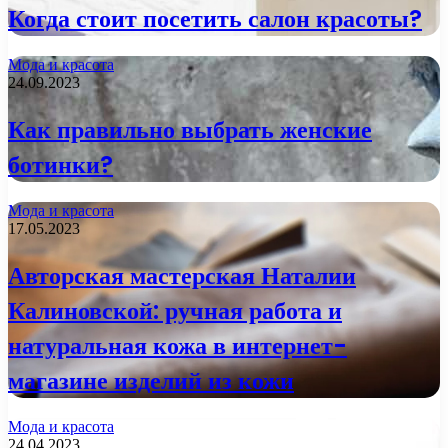
Когда стоит посетить салон красоты?
Мода и красота
24.09.2023
Как правильно выбрать женские
ботинки?
Мода и красота
17.05.2023
Авторская мастерская Наталии
Калиновской: ручная работа и
натуральная кожа в интернет-
магазине изделий из кожи
Мода и красота
24.04.2023