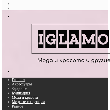
Случайная
статья
Log
In
Меню
Поиск...
Главная
Аксессуары
Здоровье
Кулинария
Мода и красота
Модные тенденции
Разное