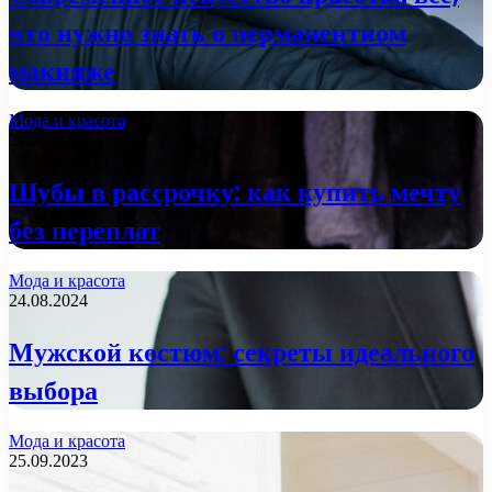
что нужно знать о перманентном
макияже
Мода и красота
27.08.2024
Шубы в рассрочку: как купить мечту
без переплат
Мода и красота
24.08.2024
Мужской костюм: секреты идеального
выбора
Мода и красота
25.09.2023