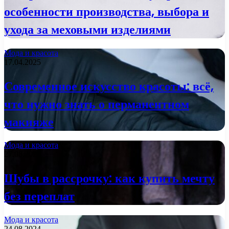
особенности производства, выбора и
ухода за меховыми изделиями
Мода и красота
17.04.2025
Современное искусство красоты: всё,
что нужно знать о перманентном
макияже
Мода и красота
27.08.2024
Шубы в рассрочку: как купить мечту
без переплат
Мода и красота
24.08.2024