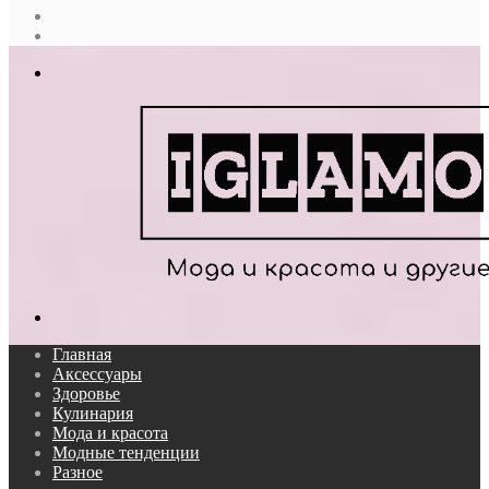
Случайная
статья
Log
In
Меню
Поиск...
Главная
Аксессуары
Здоровье
Кулинария
Мода и красота
Модные тенденции
Разное