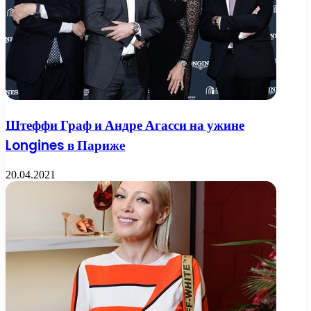
Штеффи Граф и Андре Агасси на ужине
Longines в Париже
20.04.2021