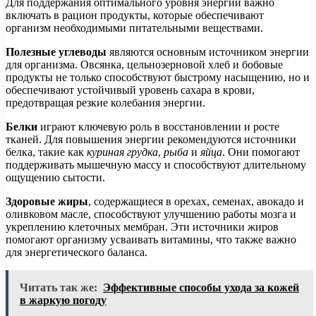
Для поддержания оптимального уровня энергии важно
включать в рацион продукты, которые обеспечивают
организм необходимыми питательными веществами.
Полезные углеводы
являются основным источником энергии
для организма. Овсянка, цельнозерновой хлеб и бобовые
продукты не только способствуют быстрому насыщению, но и
обеспечивают устойчивый уровень сахара в крови,
предотвращая резкие колебания энергии.
Белки
играют ключевую роль в восстановлении и росте
тканей. Для повышения энергии рекомендуются источники
белка, такие как
куриная грудка
,
рыба
и
яйца
. Они помогают
поддерживать мышечную массу и способствуют длительному
ощущению сытости.
Здоровые жиры
, содержащиеся в орехах, семенах, авокадо и
оливковом масле, способствуют улучшению работы мозга и
укреплению клеточных мембран. Эти источники жиров
помогают организму усваивать витамины, что также важно
для энергетического баланса.
Читать так же:
Эффективные способы ухода за кожей
в жаркую погоду