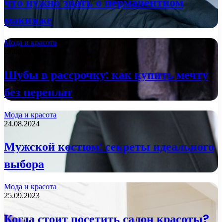
что нужно знать о перманентном
макияже
Мода и красота
27.08.2024
Шубы в рассрочку: как купить мечту
без переплат
Мода и красота
24.08.2024
Мужской костюм: секреты идеального
выбора
Мода и красота
25.09.2023
Когда стоит посетить салон красоты?