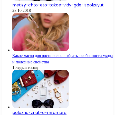
metizy-chto-eto-takoe-vidy-gde-ispolzuyut
28.10.2018
Какое масло для роста волос выбрать: особенности ухода
и полезные свойства
1 неделя назад
polezno-znat-o-mramore