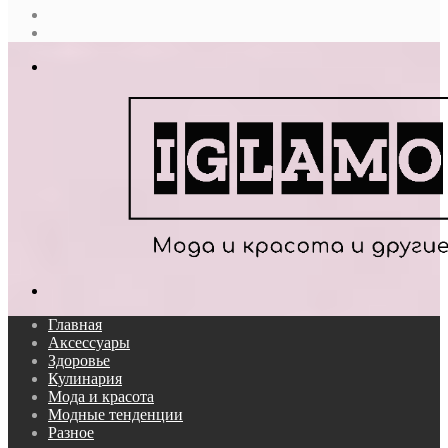
Случайная
статья
Log
In
Меню
Поиск...
Главная
Аксессуары
Здоровье
Кулинария
Мода и красота
Модные тенденции
Разное