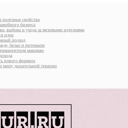
 и полезные свойства
 швейного бизнеса
ва, выбора и ухода за меховыми изделиями
 и идеи
умный подход
жде, белье и интерьере
 перманентном макияже
дохода
ь нового формата
о миру дыхательной терапии