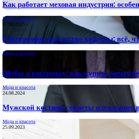
Как работает меховая индустрия: особе
Мода и красота
17.04.2025
Современное искусство красоты: всё, 
Мода и красота
27.08.2024
Шубы в рассрочку: как купить мечту бе
Мода и красота
24.08.2024
Мужской костюм: секреты идеального 
Мода и красота
25.09.2023