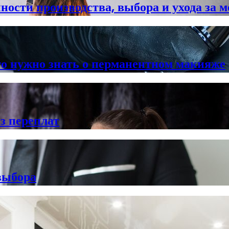
нности производства, выбора и ухода за
что нужно знать о перманентном макияже
з переплат
выбора