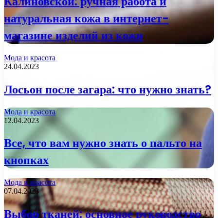
Калиновской: ручная работа и
натуральная кожа в интернет-
магазине изделий из кожи
Мода и красота
24.04.2023
Лосьон после загара: что нужно знать?
Мода и красота
12.04.2023
Все, что вам нужно знать о пальто на
кнопках
Мода и красота
07.04.2023
Выбор тканей: основное руководство