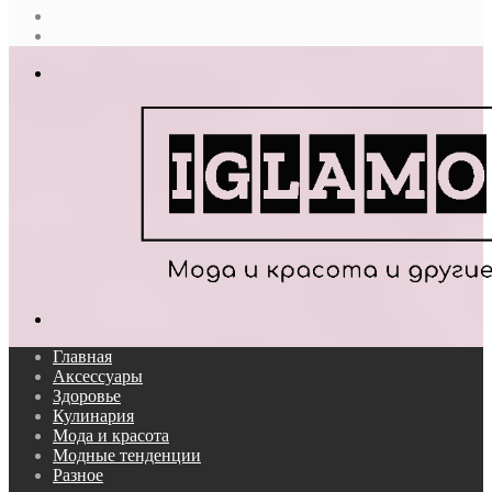
Случайная
статья
Log
In
Меню
Поиск...
Главная
Аксессуары
Здоровье
Кулинария
Мода и красота
Модные тенденции
Разное