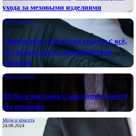
ухода за меховыми изделиями
Мода и красота
17.04.2025
Современное искусство красоты: всё,
что нужно знать о перманентном
макияже
Мода и красота
27.08.2024
Шубы в рассрочку: как купить мечту
без переплат
Мода и красота
24.08.2024