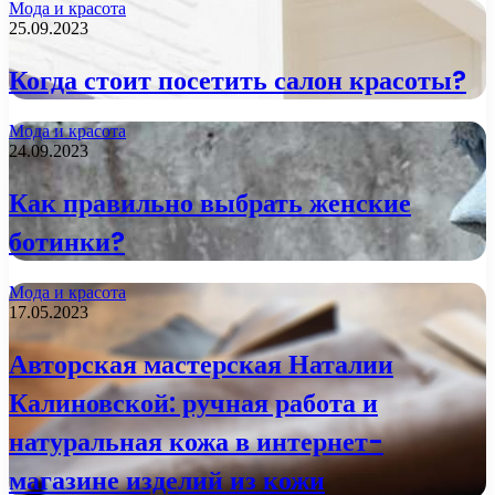
Мода и красота
25.09.2023
Когда стоит посетить салон красоты?
Мода и красота
24.09.2023
Как правильно выбрать женские
ботинки?
Мода и красота
17.05.2023
Авторская мастерская Наталии
Калиновской: ручная работа и
натуральная кожа в интернет-
магазине изделий из кожи