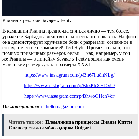
Рианна в рекламе Savage x Fenty
В кампании Рианна предпочла сняться лично — тем более,
уроженке Барбадоса действительно есть что показать. На фото
она демонстрирует кружевное боди с разрезами, созданное в
сотрудничестве с компанией TechStyle. Примечательно, что
помимо привычных размеров белья — как, например, у той
же Рианны — в линейку Savage x Fenty вошли как очень
маленькие размеры, так и размеры XXXL.
https://www.instagram.com/p/Bh67hu8nNLg/
https://www.instagram.com/p/BhzPIrXHDvU/
https://www.instagram.com/p/BhwoQHenVer/
По материалам:
ru.hellomagazine.com
Читать так же:
Племянница принцессы Дианы Китти
Спенсер стала амбассадором Bulgari