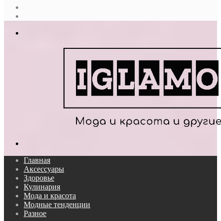
Случайная
статья
Log
In
Меню
Поиск...
Главная
Аксессуары
Здоровье
Кулинария
Мода и красота
Модные тенденции
Разное