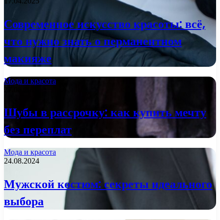
17.04.2025
Современное искусство красоты: всё,
что нужно знать о перманентном
макияже
Мода и красота
27.08.2024
Шубы в рассрочку: как купить мечту
без переплат
Мода и красота
24.08.2024
Мужской костюм: секреты идеального
выбора