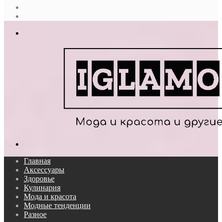
Случайная
статья
Log
In
Меню
Поиск...
Главная
Аксессуары
Здоровье
Кулинария
Мода и красота
Модные тенденции
Разное