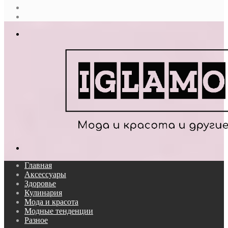
Случайная
статья
Log
In
Меню
Поиск...
Главная
Аксессуары
Здоровье
Кулинария
Мода и красота
Модные тенденции
Разное