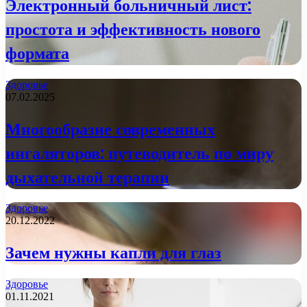
Электронный больничный лист:
простота и эффективность нового
формата
Здоровье
07.02.2025
Многообразие современных
ингаляторов: путеводитель по миру
дыхательной терапии
Здоровье
20.12.2022
Зачем нужны капли для глаз
Здоровье
01.11.2021