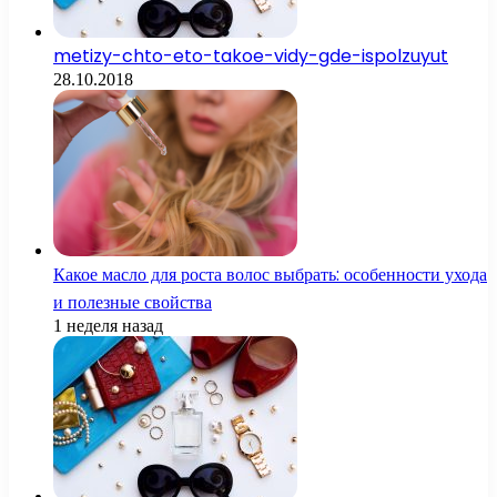
metizy-chto-eto-takoe-vidy-gde-ispolzuyut
28.10.2018
Какое масло для роста волос выбрать: особенности ухода
и полезные свойства
1 неделя назад