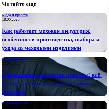
Читайте еще
Мода и красота
18.06.2026
Как работает меховая индустрия:
особенности производства, выбора и
ухода за меховыми изделиями
Мода и красота
17.04.2025
Современное искусство красоты: всё,
что нужно знать о перманентном
макияже
Мода и красота
27.08.2024