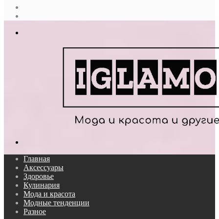
Случайная
статья
Log
In
Меню
Поиск...
Главная
Аксессуары
Здоровье
Кулинария
Мода и красота
Модные тенденции
Разное