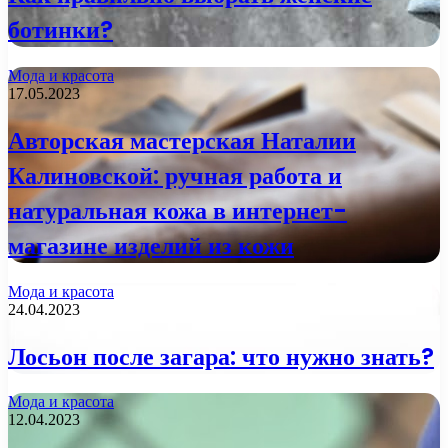
ботинки?
Мода и красота
17.05.2023
Авторская мастерская Наталии
Калиновской: ручная работа и
натуральная кожа в интернет-
магазине изделий из кожи
Мода и красота
24.04.2023
Лосьон после загара: что нужно знать?
Мода и красота
12.04.2023