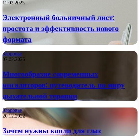
11.02.2025
Электронный больничный лист:
простота и эффективность нового
формата
Здоровье
07.02.2025
Многообразие современных
ингаляторов: путеводитель по миру
дыхательной терапии
Здоровье
20.12.2022
Зачем нужны капли для глаз