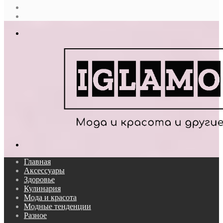
Случайная
статья
Log
In
Меню
Поиск...
Главная
Аксессуары
Здоровье
Кулинария
Мода и красота
Модные тенденции
Разное