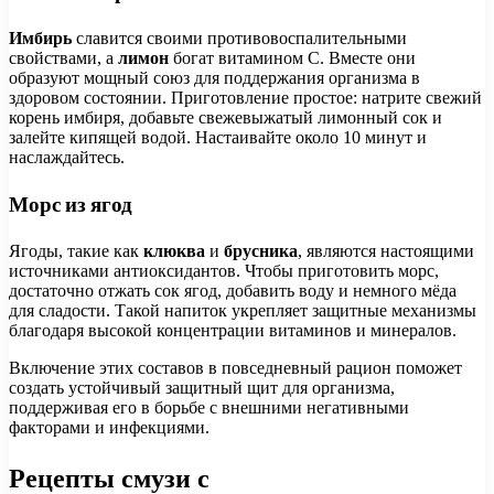
Имбирь
славится своими противовоспалительными
свойствами, а
лимон
богат витамином C. Вместе они
образуют мощный союз для поддержания организма в
здоровом состоянии. Приготовление простое: натрите свежий
корень имбиря, добавьте свежевыжатый лимонный сок и
залейте кипящей водой. Настаивайте около 10 минут и
наслаждайтесь.
Морс из ягод
Ягоды, такие как
клюква
и
брусника
, являются настоящими
источниками антиоксидантов. Чтобы приготовить морс,
достаточно отжать сок ягод, добавить воду и немного мёда
для сладости. Такой напиток укрепляет защитные механизмы
благодаря высокой концентрации витаминов и минералов.
Включение этих составов в повседневный рацион поможет
создать устойчивый защитный щит для организма,
поддерживая его в борьбе с внешними негативными
факторами и инфекциями.
Рецепты смузи с