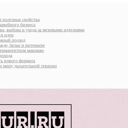
 и полезные свойства
 швейного бизнеса
ва, выбора и ухода за меховыми изделиями
 и идеи
умный подход
жде, белье и интерьере
 перманентном макияже
дохода
ь нового формата
о миру дыхательной терапии