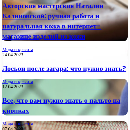
Авторская мастерская Наталии
Калиновской: ручная работа и
натуральная кожа в интернет-
магазине изделий из кожи
Мода и красота
24.04.2023
Лосьон после загара: что нужно знать?
Мода и красота
12.04.2023
Все, что вам нужно знать о пальто на
кнопках
Мода и красота
07.04.2023