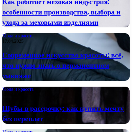
Как работает меховая индустрия:
особенности производства, выбора и
ухода за меховыми изделиями
Мода и красота
17.04.2025
Современное искусство красоты: всё,
что нужно знать о перманентном
макияже
Мода и красота
27.08.2024
Шубы в рассрочку: как купить мечту
без переплат
Мода и красота