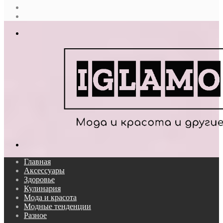
Случайная
статья
Log
In
Меню
Поиск...
Главная
Аксессуары
Здоровье
Кулинария
Мода и красота
Модные тенденции
Разное