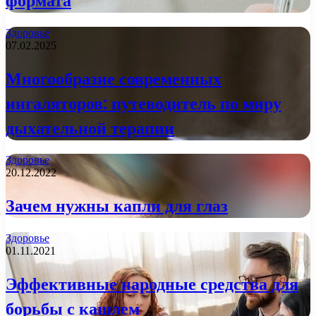
формата
Здоровье
07.02.2025
Многообразие современных
ингаляторов: путеводитель по миру
дыхательной терапии
Здоровье
20.12.2022
Зачем нужны капли для глаз
Здоровье
01.11.2021
Эффективные народные средства для
борьбы с кашлем