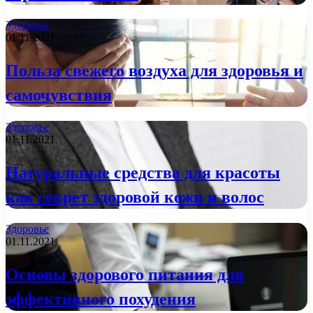
Здоровье
01.11.2021
Польза свежего воздуха для здоровья и
самочувствия
Здоровье
01.11.2021
Натуральные средства для красоты
как секрет здоровой кожи и волос
Здоровье
01.11.2021
Основы здорового питания для
эффективного похудения