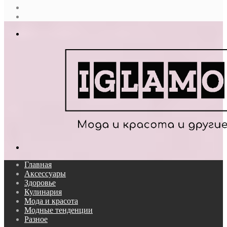
Случайная
статья
Log
In
Меню
Поиск...
Главная
Аксессуары
Здоровье
Кулинария
Мода и красота
Модные тенденции
Разное