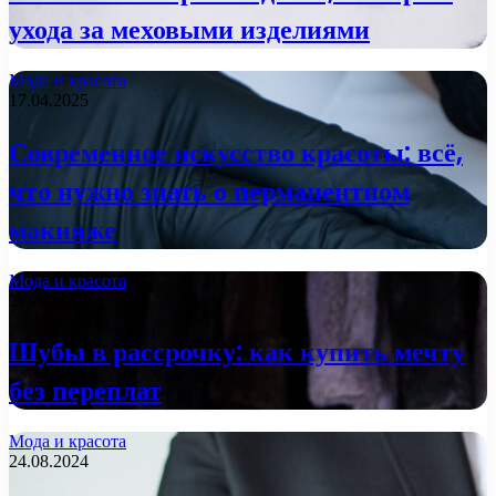
ухода за меховыми изделиями
Мода и красота
17.04.2025
Современное искусство красоты: всё,
что нужно знать о перманентном
макияже
Мода и красота
27.08.2024
Шубы в рассрочку: как купить мечту
без переплат
Мода и красота
24.08.2024