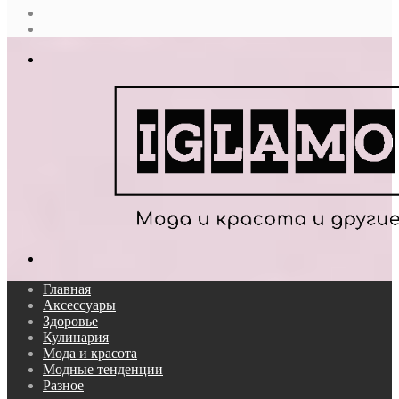
Случайная
статья
Log
In
Меню
Поиск...
Главная
Аксессуары
Здоровье
Кулинария
Мода и красота
Модные тенденции
Разное