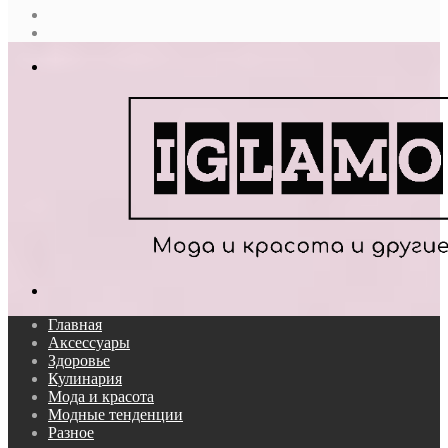
Случайная
статья
Log
In
Меню
Поиск...
Главная
Аксессуары
Здоровье
Кулинария
Мода и красота
Модные тенденции
Разное