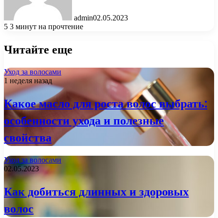
admin
02.05.2023
5
3 минут на прочтение
Читайте еще
Уход за волосами
1 неделя назад
Какое масло для роста волос выбрать:
особенности ухода и полезные
свойства
Уход за волосами
02.05.2023
Как добиться длинных и здоровых
волос