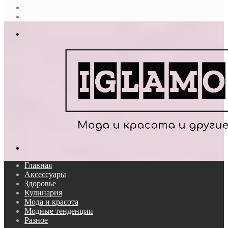
Случайная
статья
Log
In
Меню
Поиск...
Главная
Аксессуары
Здоровье
Кулинария
Мода и красота
Модные тенденции
Разное