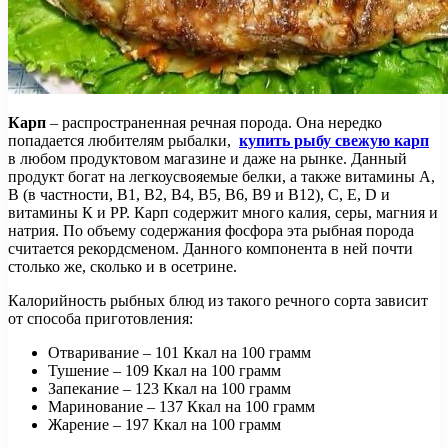
Карп
– распространенная речная порода. Она нередко
попадается любителям рыбалки,
купить рыбу свежую карп
в любом продуктовом магазине и даже на рынке. Данный
продукт богат на легкоусвояемые белки, а также витамины А,
В (в частности, В1, В2, В4, В5, В6, В9 и В12), С, Е, D и
витамины К и РР. Карп содержит много калия, серы, магния и
натрия. По объему содержания фосфора эта рыбная порода
считается рекордсменом. Данного компонента в ней почти
столько же, сколько и в осетрине.
Калорийность рыбных блюд из такого речного сорта зависит
от способа приготовления:
Отваривание – 101 Ккал на 100 грамм
Тушение – 109 Ккал на 100 грамм
Запекание – 123 Ккал на 100 грамм
Маринование – 137 Ккал на 100 грамм
Жарение – 197 Ккал на 100 грамм