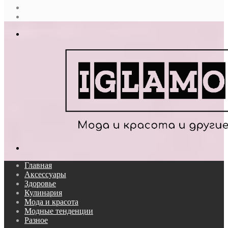
Случайная
статья
Log
In
Меню
Поиск...
Главная
Аксессуары
Здоровье
Кулинария
Мода и красота
Модные тенденции
Разное